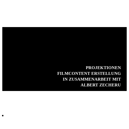
VIDEOANIMATION
BODENPROJEKTION „WEN ESSEN WIR MORGEN?“
AUF EINER FLÄCHE VON 10M X 4M, 30 MIN.
KUGELPROJEKTION 360 GRAD
IDEENKONZEPT UND REALISATION EINES
ANIMIERTEN FILMCONTENT
PROJEKTIONEN
FILMCONTENT ERSTELLUNG
IN ZUSAMMENARBEIT MIT
ALBERT ZECHERU