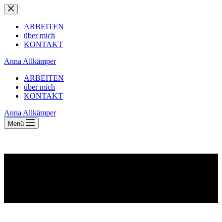
Zum
Inhalt
springen
ARBEITEN
über mich
KONTAKT
Anna Allkämper
ARBEITEN
über mich
KONTAKT
Anna Allkämper
Menü
WELTSALON_WEN ESSEN WIR MORGEN_2012