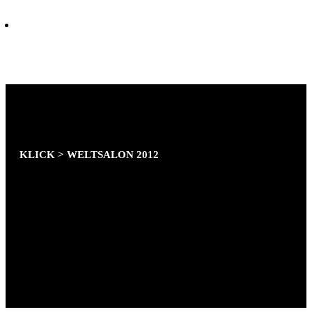
GESAMTRAUMENTWURF UND
ENTWURFSPLANUNG.
WINTER-TOLLWOOD FESTIVAL MÜNCHEN
.
ZELTGRÖSSE 45M X 30M
KLICK > WELTSALON 2012
PLANET ERDE
AUSSEN UND INNENGESTALTUNG
VON INSTALLATIV INTERAKTIV GENUTZTEN
RÄUMEN ZU
UNTERSCHIEDLICHEN ÖKOLOGISCHEN UND
GESELLSCHAFTLICHEN THEMEN.
PROJEKTLEITUNG: STEPHANIE WEIGEL
TECHNISCHER LEITER: STEFAN TEMPLER
BAULICHE UMSETZUNG: ADAM STUBLEY