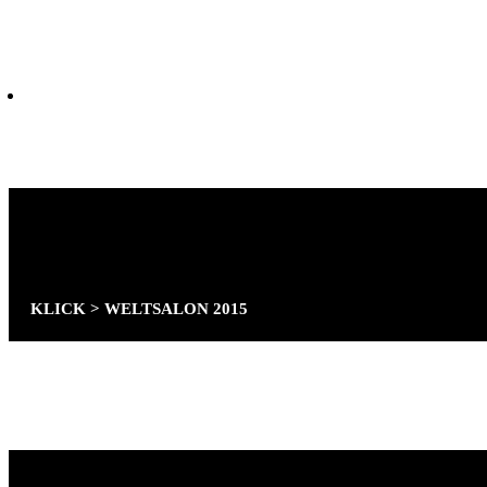
GESAMTRAUMENTWURF UND
ENTWURFSPLANUNG.
WINTER-TOLLWOOD FESTIVAL MÜNCHEN
.
ZELTGRÖSSE 45M X 30M
Ö
KLICK > WELTSALON 2015