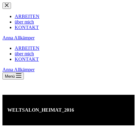
Zum
Inhalt
springen
ARBEITEN
über mich
KONTAKT
Anna Allkämper
ARBEITEN
über mich
KONTAKT
Anna Allkämper
Menü
WELTSALON_HEIMAT_2016