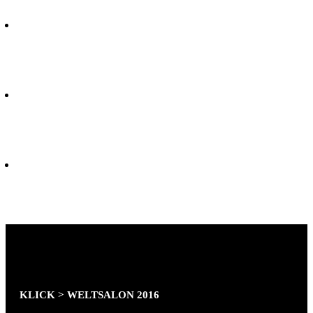
GESAMTRAUMENTWURF UND
ENTWURFSPLANUNG.
WINTER-TOLLWOOD FESTIVAL MÜNCHEN
.
ZELTGRÖSSE 45M X 30M
KLICK > WELTSALON 2016
HEIMAT