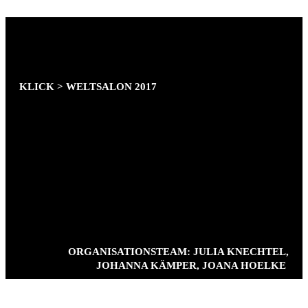
GESAMTRAUMENTWURF UND
ENTWURFSPLANUNG.
WINTER-TOLLWOOD FESTIVAL MÜNCHEN
.
ZELTGRÖSSE 45M X 30M
KLICK > WELTSALON 2017
SCHAUPLATZ DER DEMOKRATIE – AUSSEN UND I
NNENGESTALTUNG VON INSTALLATIV I
NTERAKTIVEN RÄUMEN ZU UNTERSCHIEDLICHEN G
ESELLSCHAFTSRELEVANTEN THEMEN.
PROJEKTIONSCONTENT ENTWURF/AUSFÜHRUNG
FÜR DIE 180 GRAD RUNDPROJEKTION
„AQUARIUM“ (11M DURCHMESSER)
PROJEKTLEITUNG: STEPHANIE WEIGEL, JOHANNA
KÄMPER
TECHNISCHER LEITER: STEFAN TEMPLER
BAULICHE UMSETZUNG: ADAM STUBLEY
ORGANISATIONSTEAM: JULIA KNECHTEL,
JOHANNA KÄMPER, JOANA HOELKE